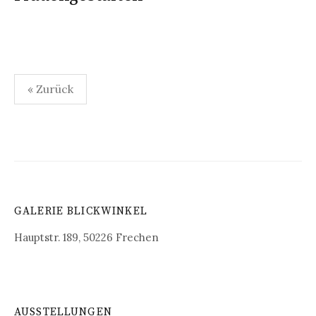
Seitennummerierung
« Zurück
der
Beiträge
GALERIE BLICKWINKEL
Hauptstr. 189, 50226 Frechen
AUSSTELLUNGEN